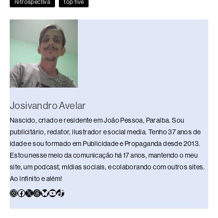
o
s
n
p
n
retrospectiva
top five
o
p
k
k
Josivandro Avelar
Nascido, criado e residente em João Pessoa, Paraíba. Sou
publicitário, redator, ilustrador e social media. Tenho 37 anos de
idade e sou formado em Publicidade e Propaganda desde 2013.
Estou nesse meio da comunicação há 17 anos, mantendo o meu
site, um podcast, mídias sociais, e colaborando com outros sites.
Ao infinito e além!