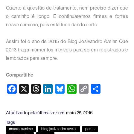
Quanto à questão de tratamento, nem preciso dizer que
o caminho é longo. E continuaremos firmes e fortes
nesse caminho, pois está tudo dando certo.
Assim foi o ano de 2015 do Blog Josivandro Avelar. Que
2016 traga momentos incríveis para serem registrados e
lembrados para sempre.
Compartilhe
F
X
T
Li
Bl
W
C
S
a
hr
n
u
h
o
h
c
e
k
e
at
p
ar
Atualizado pela última vez em
maio 25, 2016
e
a
e
sk
s
y
e
Tags
b
d
dI
y
A
Li
#naodesanime
blog josivandro avelar
posts