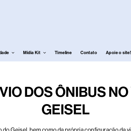
idade
Mídia Kit
Timeline
Contato
Apoie o site
VIO DOS ÔNIBUS NO
GEISEL
 do Geisel, bem como da própria configuração da via