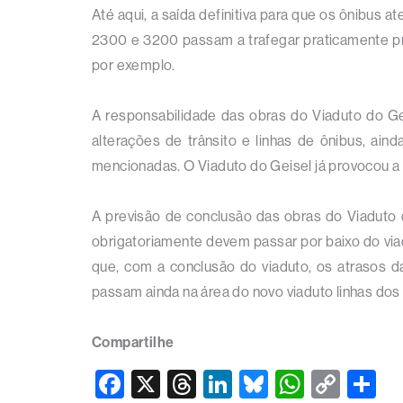
Até aqui, a saída definitiva para que os ônibus 
2300 e 3200 passam a trafegar praticamente pr
por exemplo.
A responsabilidade das obras do Viaduto do G
alterações de trânsito e linhas de ônibus, ain
mencionadas. O Viaduto do Geisel já provocou a 
A previsão de conclusão das obras do Viaduto d
obrigatoriamente devem passar por baixo do viad
que, com a conclusão do viaduto, os atrasos d
passam ainda na área do novo viaduto linhas dos
Compartilhe
F
X
T
Li
Bl
W
C
S