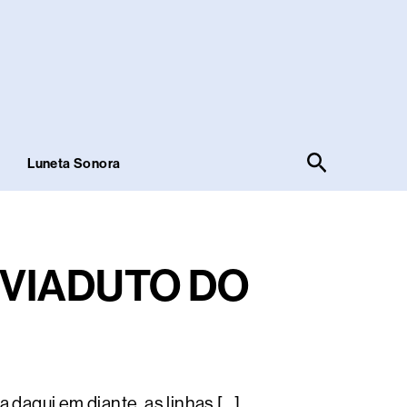
Pesquisar
!
Luneta Sonora
 VIADUTO DO
 daqui em diante, as linhas […]