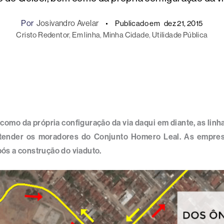
Por
Josivandro Avelar
Publicado em
dez 21, 2015
Cristo Redentor
, 
Em linha
, 
Minha Cidade
, 
Utilidade Pública
 como da própria configuração da via daqui em diante, as li
ender os moradores do Conjunto Homero Leal. As empresa
após a construção do viaduto.