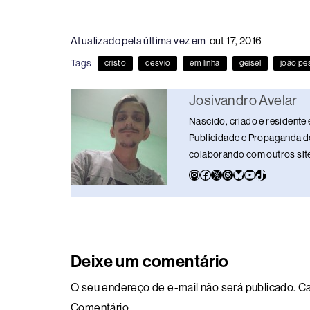
a
hr
n
u
h
o
h
c
e
k
e
at
p
ar
Atualizado pela última vez em
out 17, 2016
e
a
e
sk
s
y
e
Tags
cristo
desvio
em linha
geisel
joão pe
b
d
dI
y
A
Li
o
s
n
p
n
Josivandro Avelar
o
p
k
Nascido, criado e residente 
k
Publicidade e Propaganda de
colaborando com outros sites
Deixe um comentário
O seu endereço de e-mail não será publicado.
Ca
Comentário