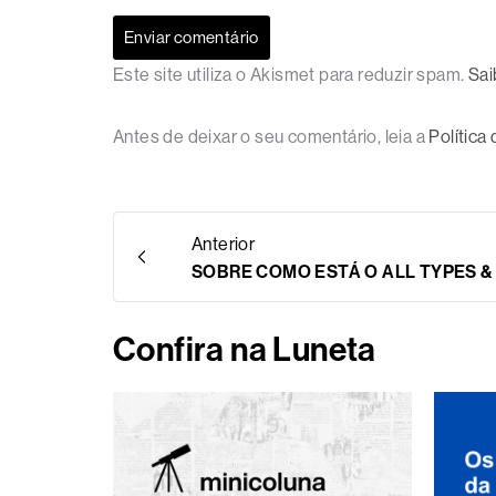
Este site utiliza o Akismet para reduzir spam.
Sai
Antes de deixar o seu comentário, leia a
Política
Anterior
SOBRE COMO ESTÁ O ALL TYPES 
Confira na Luneta