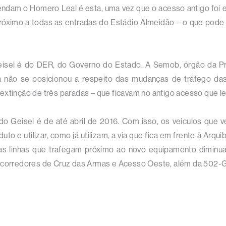
atendam o Homero Leal é esta, uma vez que o acesso antigo foi ex
óximo a todas as entradas do Estádio Almeidão – o que pode
eisel é do DER, do Governo do Estado. A Semob, órgão da Pr
da não se posicionou a respeito das mudanças de tráfego das 
extinção de três paradas – que ficavam no antigo acesso que l
o Geisel é de até abril de 2016. Com isso, os veículos que 
uto e utilizar, como já utilizam, a via que fica em frente à Ar
as linhas que trafegam próximo ao novo equipamento diminua
 corredores de Cruz das Armas e Acesso Oeste, além da 502-Ge