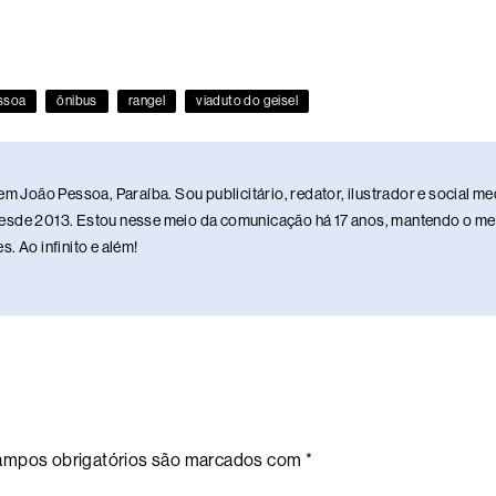
ssoa
ônibus
rangel
viaduto do geisel
em João Pessoa, Paraíba. Sou publicitário, redator, ilustrador e social 
sde 2013. Estou nesse meio da comunicação há 17 anos, mantendo o meu 
. Ao infinito e além!
mpos obrigatórios são marcados com
*