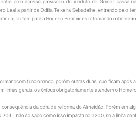
entra pelo acesso provisório do Viaduto do Geisel, passa n
ro Leal a partir da Odília Teixeira Sebadelhe, entrando pelo ter
tir daí, voltam para a Rogério Benevides retomando o itinerário 
ermanecem funcionando, porém outras duas, que ficam após a
Em linhas gerais, os ônibus obrigatoriamente atendem o Homero 
– consequência da obra de reforma do Almeidão. Porém em algun
do 204 – não se sabe como isso impacta no 3200, se a linha co