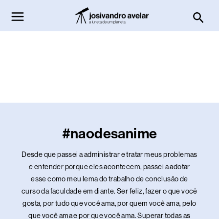
Ir
Pesq
para
o
conteúdo
#naodesanime
Desde que passei a administrar e tratar meus problemas
e entender porque eles acontecem, passei a adotar
esse como meu lema do trabalho de conclusão de
curso da faculdade em diante. Ser feliz, fazer o que você
gosta, por tudo que você ama, por quem você ama, pelo
que você ama e por que você ama. Superar todas as