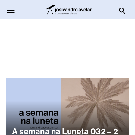
Ir
Pesq
para
o
conteúdo
A semana na Luneta 032 – 2