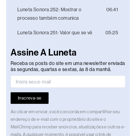
Luneta Sonora 252: Mostrar o
06:41
processo também comunica
Luneta Sonora 251: Valor que se vê
05:25
Assine A Luneta
Receba os posts do site em uma newsletter enviada
às segundas, quartas e sextas, às 8 da manhã.
Inscreva-se
Ao clicar em enviar, você concorda em compartilhar seu
endereço de e-mail com o proprietário do site e o
MailChimp para receber anúncios, atualizações e outros e-
mails. A qualquer momento, é possível usar o link de