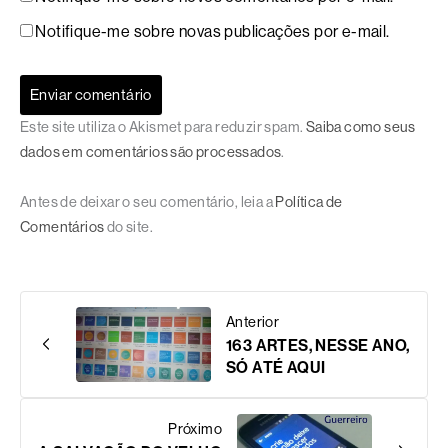
Notifique-me sobre novas publicações por e-mail.
Este site utiliza o Akismet para reduzir spam.
Saiba como seus
dados em comentários são processados
.
Antes de deixar o seu comentário, leia a
Política de
Comentários
do site.
Anterior
163 ARTES, NESSE ANO,
SÓ ATÉ AQUI
Próximo