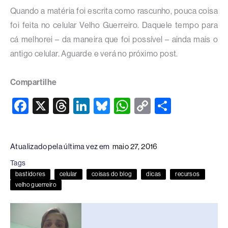
Quando a matéria foi escrita como rascunho, pouca coisa
foi feita no celular Velho Guerreiro. Daquele tempo para
cá melhorei – da maneira que foi possível – ainda mais o
antigo celular. Aguarde e verá no próximo post.
Compartilhe
F
X
T
Li
Bl
W
C
S
a
hr
n
u
h
o
h
c
e
k
e
at
p
ar
Atualizado pela última vez em
maio 27, 2016
e
a
e
sk
s
y
e
Tags
b
d
dI
y
A
Li
bastidores
celular
coisas do blog
dicas
recursos
o
s
n
p
n
velho guerreiro
o
p
k
k