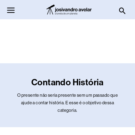
Ir
Pesq
para
o
conteúdo
Contando História
O presente não seria presente sem um passado que
ajude a contar história. E esse é o objetivo dessa
categoria.