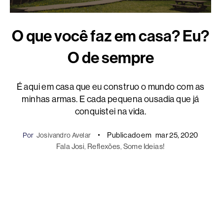
O que você faz em casa? Eu?
O de sempre
É aqui em casa que eu construo o mundo com as
minhas armas. E cada pequena ousadia que já
conquistei na vida.
Publicado em
mar 25, 2020
Por
Josivandro Avelar
Fala Josi
, 
Reflexões
, 
Some Ideias!