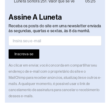
Luneta Sonora 251: Valor que se vê
05:25
Assine A Luneta
Receba os posts do site em uma newsletter enviada
às segundas, quartas e sextas, às 8 da manhã.
Inscreva-se
Ao clicar em enviar, você concorda em compartilhar seu
endereço de e-mail com o proprietário do site e o
MailChimp para receber anúncios, atualizações e outros e-
mails. A qualquer momento, é possível usar o link de
cancelamento de assinatura para cancelar o recebimento
desses e-mails.