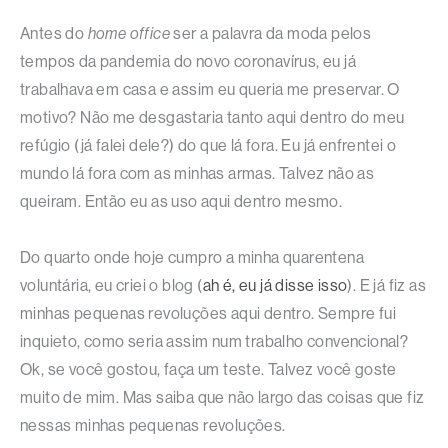
Antes do
home office
ser a palavra da moda pelos
tempos da pandemia do novo coronavírus, eu já
trabalhava em casa e assim eu queria me preservar. O
motivo? Não me desgastaria tanto aqui dentro do meu
refúgio (já falei dele?) do que lá fora. Eu já enfrentei o
mundo lá fora com as minhas armas. Talvez não as
queiram. Então eu as uso aqui dentro mesmo.
Do quarto onde hoje cumpro a minha quarentena
voluntária, eu criei o blog (
ah é, eu já disse isso
). E já fiz as
minhas pequenas revoluções aqui dentro. Sempre fui
inquieto, como seria assim num trabalho convencional?
Ok, se você gostou, faça um teste. Talvez você goste
muito de mim. Mas saiba que não largo das coisas que fiz
nessas minhas pequenas revoluções.