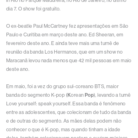
in Rio no Parque Madureira, no Rio de Janeiro, no último
dia 7. O show foi gratuito.
O ex-beatle Paul McCartney fez apresentações em São
Paulo e Curitiba em março deste ano. Ed Sheeran, em
fevereiro deste ano. E ainda teve mais uma turnê de
reunião da banda Los Hermanos, que em um show no
Maracanã levou nada menos que 42 mil pessoas em maio
deste ano.
Em maio, foi a vez do grupo sul-coreano BTS, maior
banda do segmento K-pop (
K
orean
Pop
), levando a turnê
Love yourself: speak yourself. Essa banda é fenômeno
entre as adolescentes, que colecionam de tudo da banda
e de outras do segmento. As mães delas podem não
conhecer o que é K-pop, mas quando tinham a idade