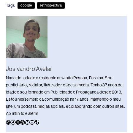
e
a
e
sk
s
y
e
Tags
google
retrospectiva
b
d
dI
y
A
Li
o
s
n
p
n
o
p
k
k
Josivandro Avelar
Nascido, criado e residente em João Pessoa, Paraíba. Sou
publicitário, redator, ilustrador e social media. Tenho 37 anos de
idade e sou formado em Publicidade e Propaganda desde 2013.
Estou nesse meio da comunicação há 17 anos, mantendo o meu
site, um podcast, mídias sociais, e colaborando com outros sites.
Ao infinito e além!