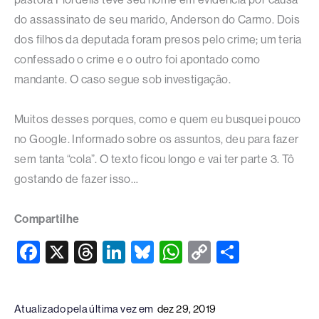
do assassinato de seu marido, Anderson do Carmo. Dois
dos filhos da deputada foram presos pelo crime; um teria
confessado o crime e o outro foi apontado como
mandante. O caso segue sob investigação.
Muitos desses porques, como e quem eu busquei pouco
no Google. Informado sobre os assuntos, deu para fazer
sem tanta “cola”. O texto ficou longo e vai ter parte 3. Tô
gostando de fazer isso…
Compartilhe
F
X
T
Li
Bl
W
C
S
a
hr
n
u
h
o
h
c
e
k
e
at
p
ar
Atualizado pela última vez em
dez 29, 2019