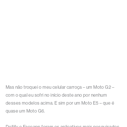
Mas não troquei o meu celular carroça – um Moto G2 –
com o qual eu sofri no início deste ano por nenhum
desses modelos acima. E sim por um Moto E5 – que é
quase um Moto G6.
Dollify e Faceapp foram os aplicativos mais pesquisados