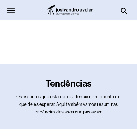
Ir
Pesq
para
o
conteúdo
Tendências
Os assuntos que estão em evidência no momento e o
que deles esperar. Aqui também vamos resumir as
tendências dos anos que passaram.