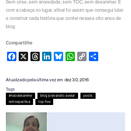
Sem crise, sem ansiedade, sem TOC, sem desanimar. E
com a cabeça no lugar, afinal foi assim que consegui lutar
e construir cada história que contei nesses oito anos de
blog.
Compartilhe
F
X
T
Li
Bl
W
C
S
a
hr
n
u
h
o
h
c
e
k
e
at
p
ar
Atualizado pela última vez em
dez 30, 2016
e
a
e
sk
s
y
e
Tags
b
d
dI
y
A
Li
#naodesanime
blog josivandro avelar
posts
o
s
n
p
n
retrospectiva
top five
o
p
k
k