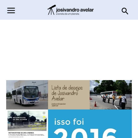
Ir
Pesq
para
o
conteúdo