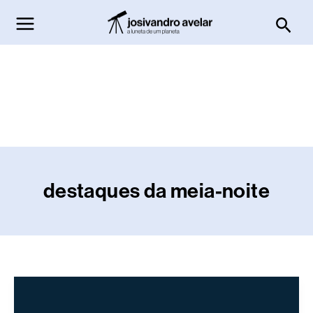
Ir
Pesq
para
o
conteúdo
destaques da meia-noite