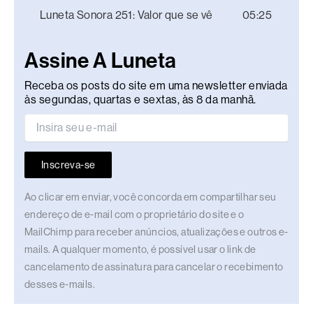
Luneta Sonora 251: Valor que se vê
05:25
Assine A Luneta
Receba os posts do site em uma newsletter enviada
às segundas, quartas e sextas, às 8 da manhã.
Inscreva-se
Ao clicar em enviar, você concorda em compartilhar seu
endereço de e-mail com o proprietário do site e o
MailChimp para receber anúncios, atualizações e outros e-
mails. A qualquer momento, é possível usar o link de
cancelamento de assinatura para cancelar o recebimento
desses e-mails.