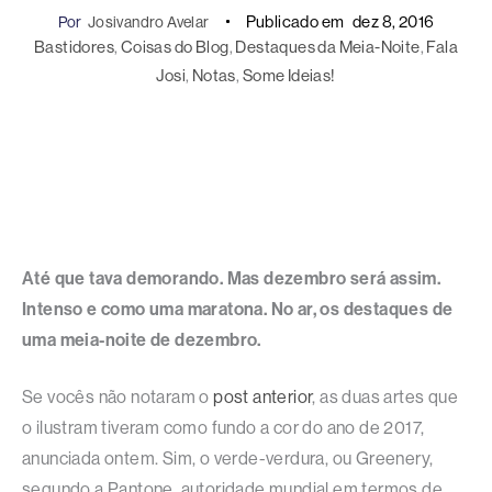
Publicado em
dez 8, 2016
Por
Josivandro Avelar
Bastidores
, 
Coisas do Blog
, 
Destaques da Meia-Noite
, 
Fala
Josi
, 
Notas
, 
Some Ideias!
Até que tava demorando. Mas dezembro será assim.
Intenso e como uma maratona. No ar, os destaques de
uma meia-noite de dezembro.
Se vocês não notaram o
post anterior
, as duas artes que
o ilustram tiveram como fundo a cor do ano de 2017,
anunciada ontem. Sim, o verde-verdura, ou Greenery,
segundo a Pantone, autoridade mundial em termos de