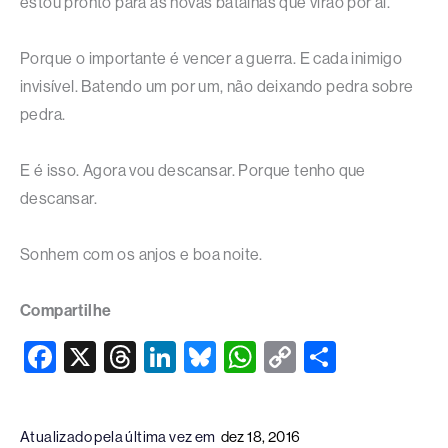
estou pronto para as novas batalhas que virão por aí.
Porque o importante é vencer a guerra. E cada inimigo
invisível. Batendo um por um, não deixando pedra sobre
pedra.
E é isso. Agora vou descansar. Porque tenho que
descansar.
Sonhem com os anjos e boa noite.
Compartilhe
F
X
T
Li
Bl
W
C
S
a
hr
n
u
h
o
h
c
e
k
e
at
p
ar
Atualizado pela última vez em
dez 18, 2016