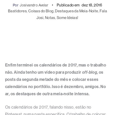
Publicado em
dez 18, 2016
Por
Josivandro Avelar
Bastidores
, 
Coisas do Blog
, 
Destaques da Meia-Noite
, 
Fala
Josi
, 
Notas
, 
Some Ideias!
Enfim terminei os calendários de 2017, mas o trabalho
não. Ainda tenho um vídeo para produzir
off-blog
, os
posts da segunda metade do mês e colocar esses
calendários no portfólio. Isso é dezembro, amigos. No
ar, os destaques de outra meia-noite intensa.
Os calendários de 2017, falando nisso, estão no
Pinterest, numa pasta específica. O trabalho de colocar