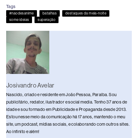
e
a
e
sk
s
y
e
Tags
b
d
dI
y
A
Li
#naodesanime
batalhas
destaques da meia-noite
o
s
n
p
n
some ideias
superação
o
p
k
k
Josivandro Avelar
Nascido, criado e residente em João Pessoa, Paraíba. Sou
publicitário, redator, ilustrador e social media. Tenho 37 anos de
idade e sou formado em Publicidade e Propaganda desde 2013.
Estou nesse meio da comunicação há 17 anos, mantendo o meu
site, um podcast, mídias sociais, e colaborando com outros sites.
Ao infinito e além!