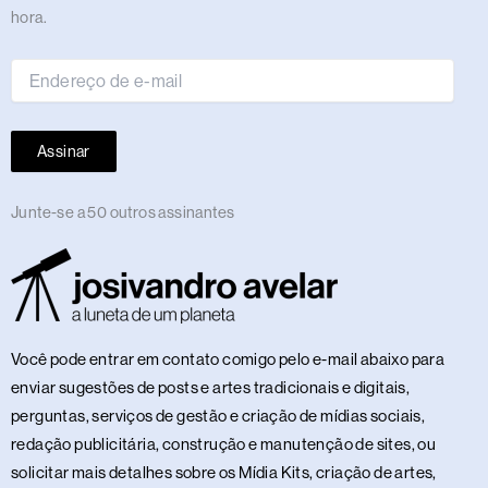
de
hora.
e-
mail
Assinar
Junte-se a 50 outros assinantes
Você pode entrar em contato comigo pelo e-mail abaixo para
enviar sugestões de posts e artes tradicionais e digitais,
perguntas, serviços de gestão e criação de mídias sociais,
redação publicitária, construção e manutenção de sites, ou
solicitar mais detalhes sobre os Mídia Kits, criação de artes,