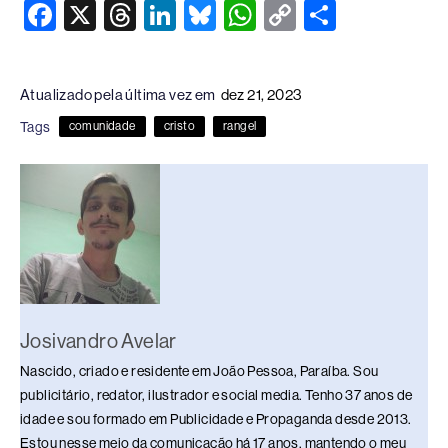
F
X
T
Li
Bl
W
C
S
a
hr
n
u
h
o
h
c
e
k
e
at
p
ar
Atualizado pela última vez em
dez 21, 2023
e
a
e
sk
s
y
e
Tags
comunidade
cristo
rangel
b
d
dI
y
A
Li
o
s
n
p
n
o
p
k
k
Josivandro Avelar
Nascido, criado e residente em João Pessoa, Paraíba. Sou
publicitário, redator, ilustrador e social media. Tenho 37 anos de
idade e sou formado em Publicidade e Propaganda desde 2013.
Estou nesse meio da comunicação há 17 anos, mantendo o meu