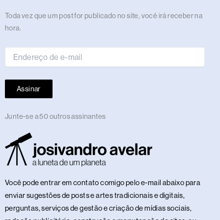
m
r
t
Endereço
Toda vez que um post for publicado no site, você irá receber na
de
hora.
e-
mail
Assinar
Junte-se a 50 outros assinantes
Você pode entrar em contato comigo pelo e-mail abaixo para
enviar sugestões de posts e artes tradicionais e digitais,
perguntas, serviços de gestão e criação de mídias sociais,