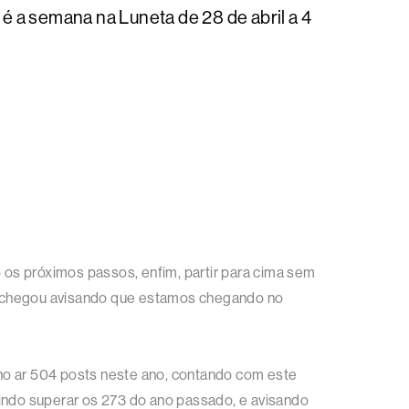
é a semana na Luneta de 28 de abril a 4
os próximos passos, enfim, partir para cima sem
ue chegou avisando que estamos chegando no
no ar 504 posts neste ano, contando com este
uindo superar os 273 do ano passado, e avisando