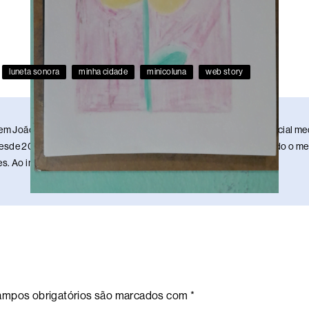
luneta sonora
minha cidade
minicoluna
web story
em João Pessoa, Paraíba. Sou publicitário, redator, ilustrador e social 
sde 2013. Estou nesse meio da comunicação há 17 anos, mantendo o meu 
. Ao infinito e além!
mpos obrigatórios são marcados com
*