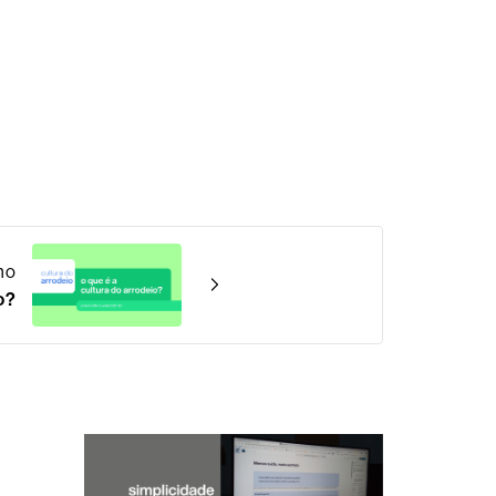
mo
o?