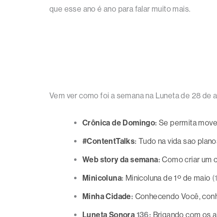
que esse ano é ano para falar muito mais.
Vem ver como foi a semana na Luneta de 28 de ab
Crônica de Domingo
:
Se permita move
#ContentTalks
:
Tudo na vida sao plano
Web story da semana
:
Como criar um c
Minicoluna
:
Minicoluna de 1º de maio
(
Minha Cidade
:
Conhecendo Você, con
Luneta Sonora
136:
Brigando com os a