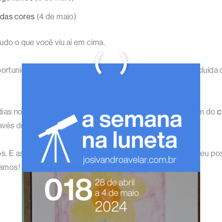
 das cores
(4 de maio)
tudo o que você viu aí em cima.
oportunidades estão por vir, esta foi mais uma semana conclu
ias no site, no
Instagram
e nas
demais redes sociais
, além do
c
ravés dos
planos de patrocínio e assinatura
.
os. E assim espero que essa semana seja mais uma onde eu poss
vamos!