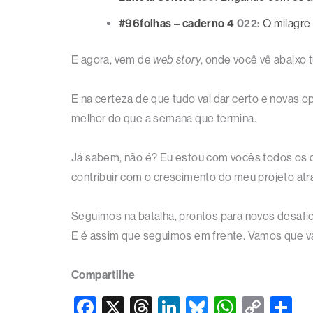
#96folhas – caderno 4
022:
O milagre
E agora, vem de
web story
, onde você vê abaixo 
E na certeza de que tudo vai dar certo e novas 
melhor do que a semana que termina.
Já sabem, não é? Eu estou com vocês todos os d
contribuir com o crescimento do meu projeto at
Seguimos na batalha, prontos para novos desafi
E é assim que seguimos em frente. Vamos que 
Compartilhe
F
X
T
Li
Bl
W
C
S