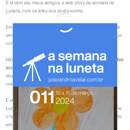
E lá vem ela, meus amigos: a
web story
da semana na
Luneta, com os links dos posts acima.
Em plena intensidade e em busca de mais, esta foi mais
uma semana concluída com sucesso! Que a semana que
começa seja melhor do que a semana que termina.
Não deixe de me seguir no
Instagram
e nas
demais redes
sociais
, além do
canal deste site no WhatsApp
. Além
disso, você também pode ajudar a fazer este projeto
crescer através dos
planos de patrocínio e assinatura
.
E vamos que vamos construir mais uma semana na
Luneta, afinal, os nossos desafios só crescem conforme
o tempo passa. Mas a gente encara todos eles de frente
em busca do nosso melhor.