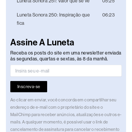
Luneta Sonora 251: Valor que se vê
05:25
Luneta Sonora 250: Inspiração que
06:23
fica
Assine A Luneta
Receba os posts do site em uma newsletter enviada
às segundas, quartas e sextas, às 8 da manhã.
Inscreva-se
Ao clicar em enviar, você concorda em compartilhar seu
endereço de e-mail com o proprietário do site e o
MailChimp para receber anúncios, atualizações e outros e-
mails. A qualquer momento, é possível usar o link de
cancelamento de assinatura para cancelar o recebimento