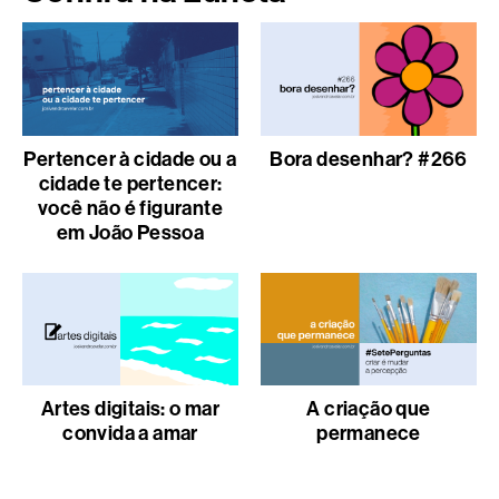
Pertencer à cidade ou a
Bora desenhar? #266
cidade te pertencer:
você não é figurante
em João Pessoa
Artes digitais: o mar
A criação que
convida a amar
permanece