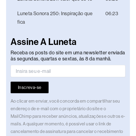
Luneta Sonora 250: Inspiração que
06:23
fica
Assine A Luneta
Receba os posts do site em uma newsletter enviada
às segundas, quartas e sextas, às 8 da manhã.
Inscreva-se
Ao clicar em enviar, você concorda em compartilhar seu
endereço de e-mail com o proprietário do site e o
MailChimp para receber anúncios, atualizações e outros e-
mails. A qualquer momento, é possível usar o link de
cancelamento de assinatura para cancelar o recebimento