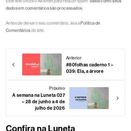
Este site utiliza o Akismet para reduzir spam.
Saiba como seus
dados em comentários são processados
.
Antes de deixar o seu comentário, leia a
Política de
Comentários
do site.
Anterior
#80folhas caderno 1 –
039: Ela, a árvore
Próximo
A semana na Luneta 027
– 28 de junho a 4 de
julho de 2026
Confira na Luneta