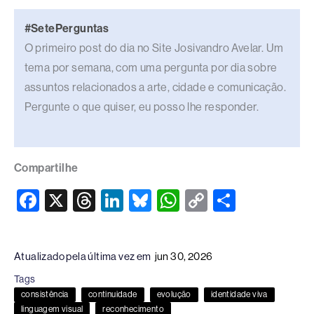
#SetePerguntas
O primeiro post do dia no Site Josivandro Avelar. Um
tema por semana, com uma pergunta por dia sobre
assuntos relacionados a arte, cidade e comunicação.
Pergunte o que quiser, eu posso lhe responder.
Compartilhe
F
X
T
Li
Bl
W
C
S
a
hr
n
u
h
o
h
c
e
k
e
at
p
ar
Atualizado pela última vez em
jun 30, 2026
e
a
e
sk
s
y
e
Tags
b
d
dI
y
A
Li
consistência
continuidade
evolução
identidade viva
o
s
n
p
n
linguagem visual
reconhecimento