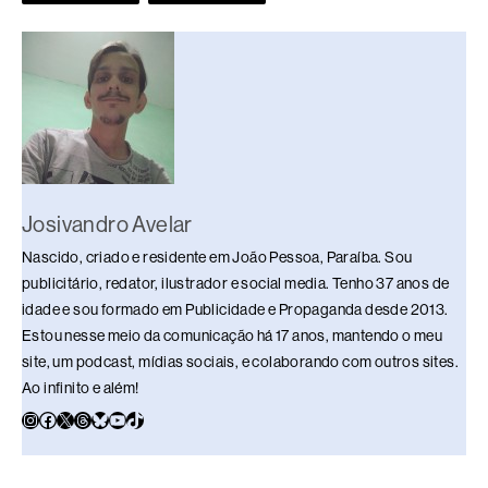
o
p
k
k
Josivandro Avelar
Nascido, criado e residente em João Pessoa, Paraíba. Sou
publicitário, redator, ilustrador e social media. Tenho 37 anos de
idade e sou formado em Publicidade e Propaganda desde 2013.
Estou nesse meio da comunicação há 17 anos, mantendo o meu
site, um podcast, mídias sociais, e colaborando com outros sites.
Ao infinito e além!