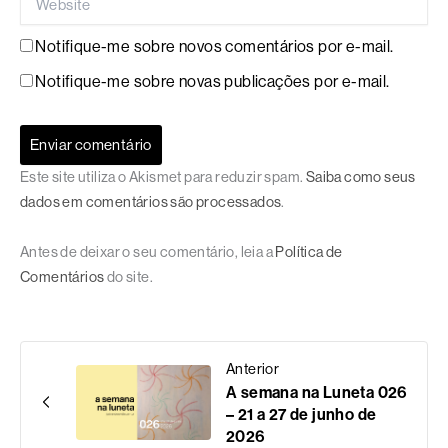
Notifique-me sobre novos comentários por e-mail.
Notifique-me sobre novas publicações por e-mail.
Este site utiliza o Akismet para reduzir spam.
Saiba como seus
dados em comentários são processados
.
Antes de deixar o seu comentário, leia a
Política de
Comentários
do site.
Anterior
A semana na Luneta 026
– 21 a 27 de junho de
2026