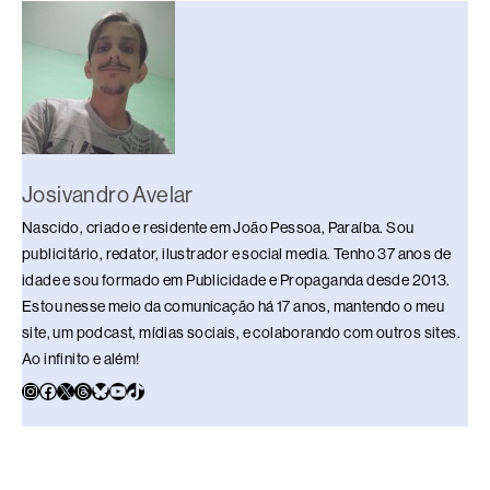
o
p
k
k
Josivandro Avelar
Nascido, criado e residente em João Pessoa, Paraíba. Sou
publicitário, redator, ilustrador e social media. Tenho 37 anos de
idade e sou formado em Publicidade e Propaganda desde 2013.
Estou nesse meio da comunicação há 17 anos, mantendo o meu
site, um podcast, mídias sociais, e colaborando com outros sites.
Ao infinito e além!