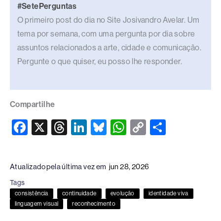
#SetePerguntas
O primeiro post do dia no Site Josivandro Avelar. Um
tema por semana, com uma pergunta por dia sobre
assuntos relacionados a arte, cidade e comunicação.
Pergunte o que quiser, eu posso lhe responder.
Compartilhe
F
X
T
Li
Bl
W
C
S
a
hr
n
u
h
o
h
c
e
k
e
at
p
ar
Atualizado pela última vez em
jun 28, 2026
e
a
e
sk
s
y
e
Tags
b
d
dI
y
A
Li
consistência
continuidade
evolução
identidade viva
o
s
n
p
n
linguagem visual
reconhecimento