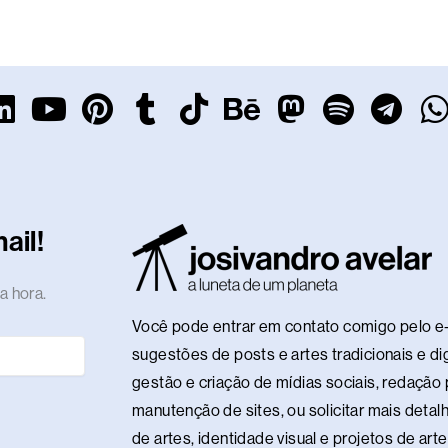
L
Y
P
T
T
B
M
S
T
i
o
i
u
i
e
a
p
e
n
u
n
m
k
h
s
o
l
k
t
t
b
t
a
t
t
e
t
e
u
e
l
o
n
o
i
g
ail!
d
b
r
r
k
c
d
f
r
i
e
e
e
o
y
a
a hora.
n
s
n
m
Você pode entrar em contato comigo pelo e-
t
sugestões de posts e artes tradicionais e dig
gestão e criação de mídias sociais, redação p
manutenção de sites, ou solicitar mais detalh
de artes, identidade visual e projetos de ar