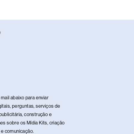
W
h
a
s
a
p
p
mail abaixo para enviar
itais, perguntas, serviços de
ublicitária, construção e
es sobre os Mídia Kits, criação
te e comunicação.