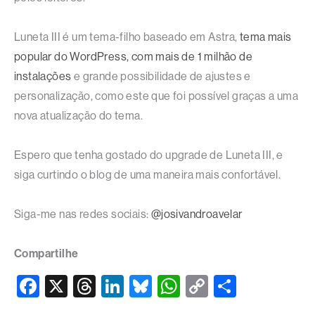
Luneta III é um tema-filho baseado em Astra,
tema mais
popular do WordPress, com mais de 1 milhão de
instalações
e grande possibilidade de ajustes e
personalização, como este que foi possível graças a uma
nova atualização do tema.
Espero que tenha gostado do upgrade de Luneta III, e
siga curtindo o blog de uma maneira mais confortável.
Siga-me nas redes sociais:
@josivandroavelar
Compartilhe
F
X
T
Li
Bl
W
C
S
a
hr
n
u
h
o
h