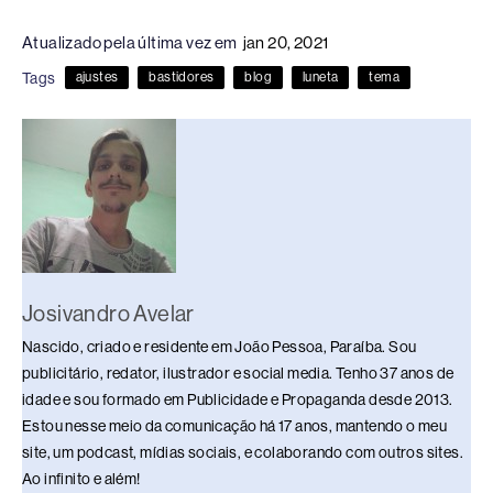
c
e
k
e
at
p
ar
Atualizado pela última vez em
jan 20, 2021
e
a
e
sk
s
y
e
Tags
ajustes
bastidores
blog
luneta
tema
b
d
dI
y
A
Li
o
s
n
p
n
o
p
k
k
Josivandro Avelar
Nascido, criado e residente em João Pessoa, Paraíba. Sou
publicitário, redator, ilustrador e social media. Tenho 37 anos de
idade e sou formado em Publicidade e Propaganda desde 2013.
Estou nesse meio da comunicação há 17 anos, mantendo o meu
site, um podcast, mídias sociais, e colaborando com outros sites.
Ao infinito e além!