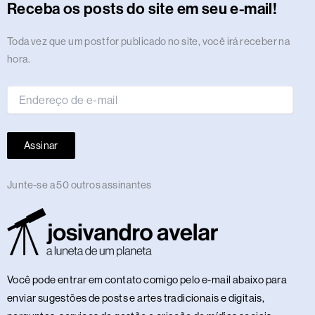
r
o
t
s
i
e
a
e
p
e
o
y
Receba os posts do site em seu e-mail!
a
k
e
n
m
s
p
n
m
r
t
Endereço
Toda vez que um post for publicado no site, você irá receber na
de
hora.
e-
mail
Assinar
Junte-se a 50 outros assinantes
Você pode entrar em contato comigo pelo e-mail abaixo para
enviar sugestões de posts e artes tradicionais e digitais,