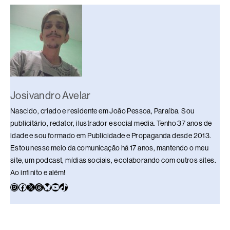
o
s
n
p
n
o
p
k
k
Josivandro Avelar
Nascido, criado e residente em João Pessoa, Paraíba. Sou
publicitário, redator, ilustrador e social media. Tenho 37 anos de
idade e sou formado em Publicidade e Propaganda desde 2013.
Estou nesse meio da comunicação há 17 anos, mantendo o meu
site, um podcast, mídias sociais, e colaborando com outros sites.
Ao infinito e além!