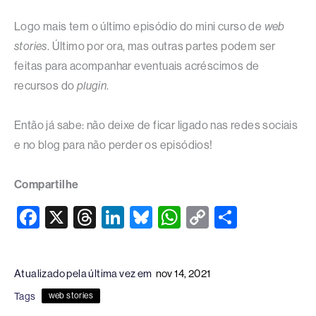
Logo mais tem o último episódio do mini curso de
web
stories
. Último por ora, mas outras partes podem ser
feitas para acompanhar eventuais acréscimos de
recursos do
plugin
.
Então já sabe: não deixe de ficar ligado nas redes sociais
e no blog para não perder os episódios!
Compartilhe
F
X
T
Li
Bl
W
C
S
a
hr
n
u
h
o
h
c
e
k
e
at
p
ar
Atualizado pela última vez em
nov 14, 2021
e
a
e
sk
s
y
e
Tags
web stories
b
d
dI
y
A
Li