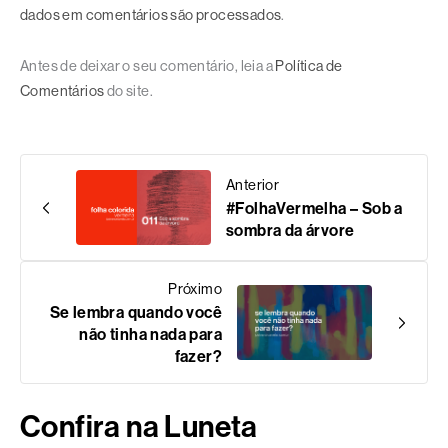
dados em comentários são processados
.
Antes de deixar o seu comentário, leia a
Política de
Comentários
do site.
Anterior
#FolhaVermelha – Sob a
sombra da árvore
Próximo
Se lembra quando você
não tinha nada para
fazer?
Confira na Luneta