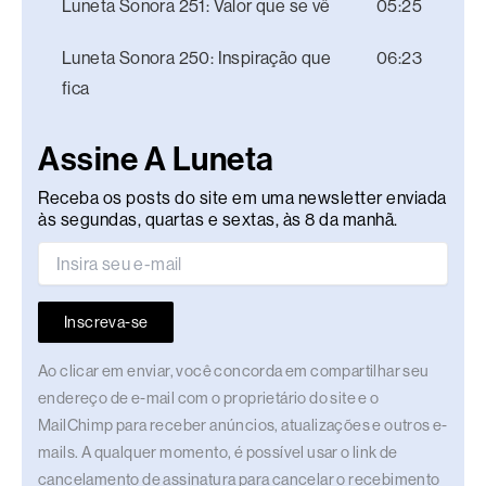
Luneta Sonora 251: Valor que se vê
05:25
Luneta Sonora 250: Inspiração que
06:23
fica
Assine A Luneta
Receba os posts do site em uma newsletter enviada
às segundas, quartas e sextas, às 8 da manhã.
Inscreva-se
Ao clicar em enviar, você concorda em compartilhar seu
endereço de e-mail com o proprietário do site e o
MailChimp para receber anúncios, atualizações e outros e-
mails. A qualquer momento, é possível usar o link de
cancelamento de assinatura para cancelar o recebimento