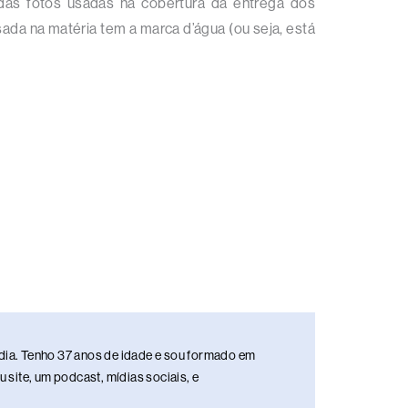
das fotos usadas na cobertura da entrega dos
usada na matéria tem a marca d’água (ou seja, está
media. Tenho 37 anos de idade e sou formado em
site, um podcast, mídias sociais, e