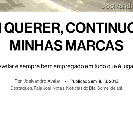
M QUERER, CONTINU
MINHAS MARCAS
Avelar é sempre bem empregado em tudo que é lugar
Por
Josivandro Avelar
Publicado em
jul 3, 2013
Destaques
, 
Fala Josi
, 
Notas
, 
Notícias do Dia
, 
Some Ideias!