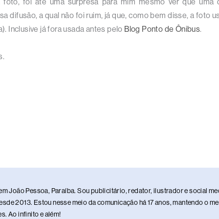
a foto, foi até uma surpresa para mim mesmo ver que uma 
sa difusão, a qual não foi ruim, já que, como bem disse, a foto 
. Inclusive já fora usada antes pelo
Blog Ponto de Ônibus
.
s.
em João Pessoa, Paraíba. Sou publicitário, redator, ilustrador e social 
sde 2013. Estou nesse meio da comunicação há 17 anos, mantendo o meu 
. Ao infinito e além!