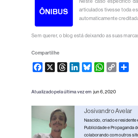
Neste caso específico d
articulados tivesse toda es
automaticamente creditada)
Sem querer, o blog está deixando as suas marca
Compartilhe
F
X
T
Li
Bl
W
C
S
a
hr
n
u
h
o
h
c
e
k
e
at
p
ar
Atualizado pela última vez em
jun 6, 2020
e
a
e
sk
s
y
e
b
d
dI
y
A
Li
Josivandro Avelar
o
s
n
p
n
Nascido, criado e residente 
o
p
k
Publicidade e Propaganda de
k
colaborando com outros sites