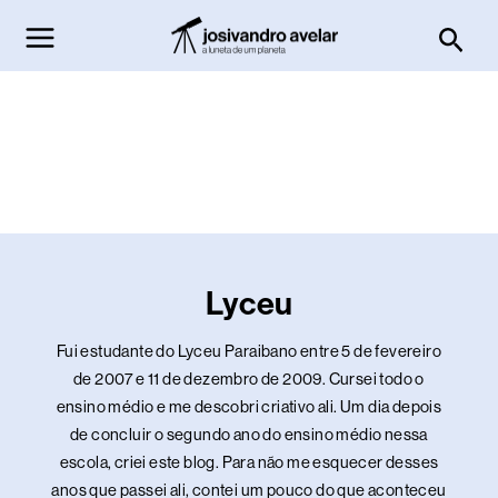
Ir
Pesq
para
o
conteúdo
Lyceu
Fui estudante do Lyceu Paraibano entre 5 de fevereiro
de 2007 e 11 de dezembro de 2009. Cursei todo o
ensino médio e me descobri criativo ali. Um dia depois
de concluir o segundo ano do ensino médio nessa
escola, criei este blog. Para não me esquecer desses
anos que passei ali, contei um pouco do que aconteceu