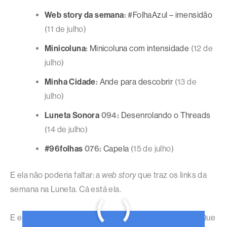
Web story da semana
:
#FolhaAzul – imensidão
(11 de julho)
Minicoluna
:
Minicoluna com intensidade
(12 de
julho)
Minha Cidade
:
Ande para descobrir
(13 de
julho)
Luneta Sonora
094:
Desenrolando o Threads
(14 de julho)
#96folhas
076:
Capela
(15 de julho)
E ela não poderia faltar: a
web story
que traz os links da
semana na Luneta. Cá está ela.
E esta foi mais uma semana concluída com sucesso! Que