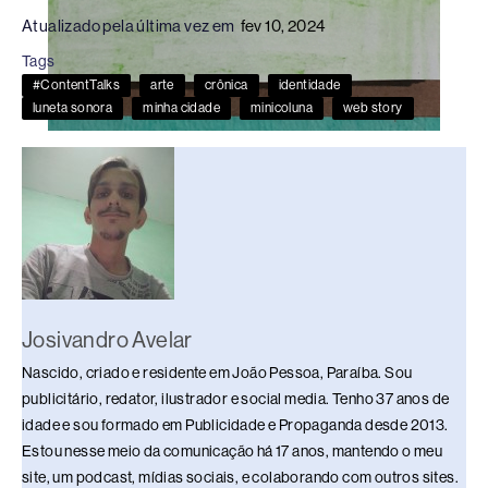
c
e
k
e
at
p
ar
Atualizado pela última vez em
fev 10, 2024
e
a
e
sk
s
y
e
Tags
b
d
dI
y
A
Li
#ContentTalks
arte
crônica
identidade
o
s
n
p
n
luneta sonora
minha cidade
minicoluna
web story
o
p
k
k
Josivandro Avelar
Nascido, criado e residente em João Pessoa, Paraíba. Sou
publicitário, redator, ilustrador e social media. Tenho 37 anos de
idade e sou formado em Publicidade e Propaganda desde 2013.
Estou nesse meio da comunicação há 17 anos, mantendo o meu
site, um podcast, mídias sociais, e colaborando com outros sites.