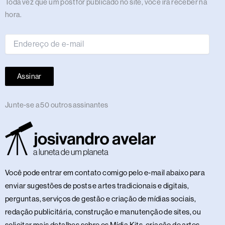
Endereço
Toda vez que um post for publicado no site, você irá receber na
de
hora.
e-
mail
Assinar
Junte-se a 50 outros assinantes
Você pode entrar em contato comigo pelo e-mail abaixo para
enviar sugestões de posts e artes tradicionais e digitais,
perguntas, serviços de gestão e criação de mídias sociais,
redação publicitária, construção e manutenção de sites, ou
solicitar mais detalhes sobre os Mídia Kits, criação de artes,