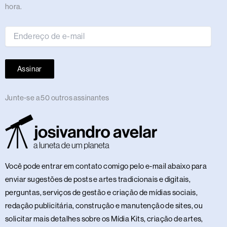
de
hora.
e-
mail
Assinar
Junte-se a 50 outros assinantes
Você pode entrar em contato comigo pelo e-mail abaixo para
enviar sugestões de posts e artes tradicionais e digitais,
perguntas, serviços de gestão e criação de mídias sociais,
redação publicitária, construção e manutenção de sites, ou
solicitar mais detalhes sobre os Mídia Kits, criação de artes,