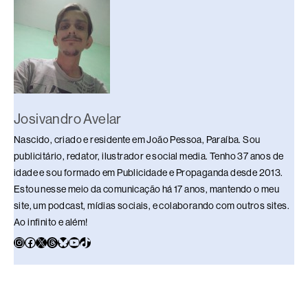
k
Josivandro Avelar
Nascido, criado e residente em João Pessoa, Paraíba. Sou
publicitário, redator, ilustrador e social media. Tenho 37 anos de
idade e sou formado em Publicidade e Propaganda desde 2013.
Estou nesse meio da comunicação há 17 anos, mantendo o meu
site, um podcast, mídias sociais, e colaborando com outros sites.
Ao infinito e além!