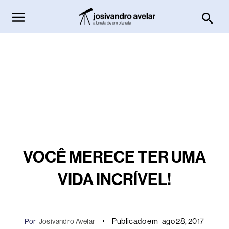
Ir
Pesq
para
o
conteúdo
VOCÊ MERECE TER UMA
VIDA INCRÍVEL!
Publicado em
ago 28, 2017
Por
Josivandro Avelar