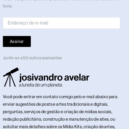
de
hora.
e-
mail
Assinar
Junte-se a 50 outros assinantes
Você pode entrar em contato comigo pelo e-mail abaixo para
enviar sugestões de posts e artes tradicionais e digitais,
perguntas, serviços de gestão e criação de mídias sociais,
redação publicitária, construção e manutenção de sites, ou
solicitar mais detalhes sobre os Mídia Kits, criação de artes,