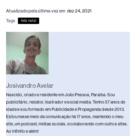
c
e
k
e
at
p
ar
Atualizado pela última vez em
dez 24, 2021
e
a
e
sk
s
y
e
Tags
feliz natal
b
d
dI
y
A
Li
o
s
n
p
n
o
p
k
k
Josivandro Avelar
Nascido, criado e residente em João Pessoa, Paraíba. Sou
publicitário, redator, ilustrador e social media. Tenho 37 anos de
idade e sou formado em Publicidade e Propaganda desde 2013.
Estou nesse meio da comunicação há 17 anos, mantendo o meu
site, um podcast, mídias sociais, e colaborando com outros sites.
Ao infinito e além!