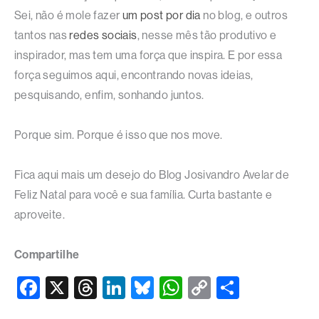
Sei, não é mole fazer
um post por dia
no blog, e outros
tantos nas
redes sociais
, nesse mês tão produtivo e
inspirador, mas tem uma força que inspira. E por essa
força seguimos aqui, encontrando novas ideias,
pesquisando, enfim, sonhando juntos.
Porque sim. Porque é isso que nos move.
Fica aqui mais um desejo do Blog Josivandro Avelar de
Feliz Natal para você e sua família. Curta bastante e
aproveite.
Compartilhe
F
X
T
Li
Bl
W
C
S
a
hr
n
u
h
o
h