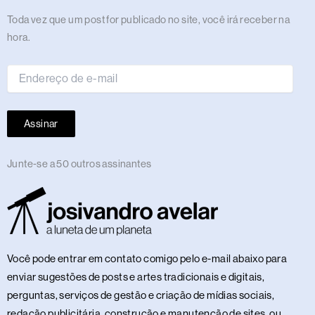
m
r
t
Endereço
Toda vez que um post for publicado no site, você irá receber na
de
hora.
e-
mail
Assinar
Junte-se a 50 outros assinantes
Você pode entrar em contato comigo pelo e-mail abaixo para
enviar sugestões de posts e artes tradicionais e digitais,
perguntas, serviços de gestão e criação de mídias sociais,
redação publicitária, construção e manutenção de sites, ou