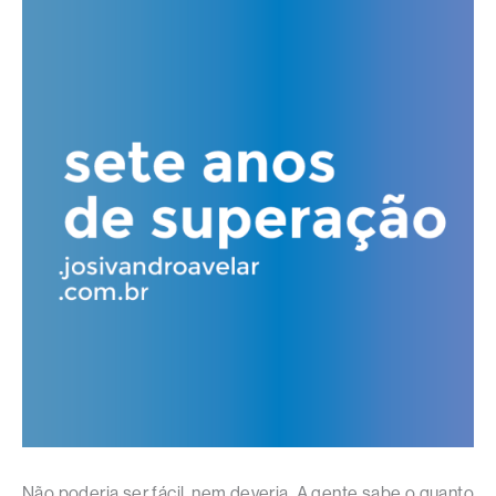
Não poderia ser fácil, nem deveria. A gente sabe o quanto