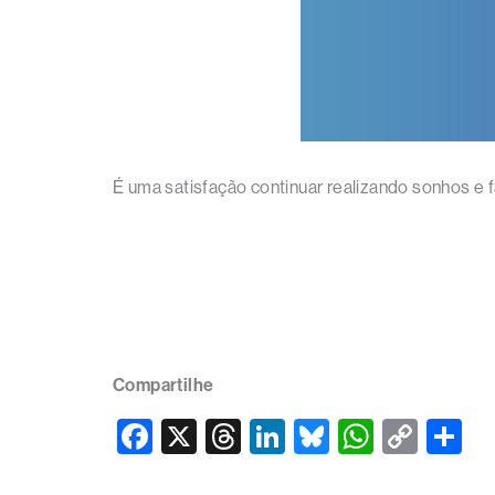
É uma satisfação continuar realizando sonhos e 
Compartilhe
F
X
T
Li
Bl
W
C
S
a
hr
n
u
h
o
h