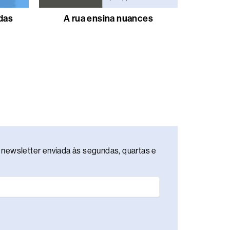
 das
A rua ensina nuances
newsletter enviada às segundas, quartas e