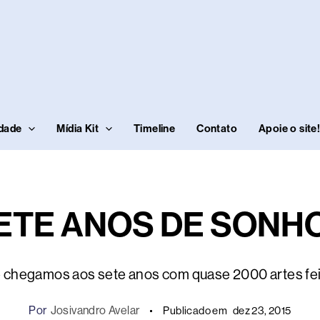
idade
Mídia Kit
Timeline
Contato
Apoie o site
ETE ANOS DE SONH
e chegamos aos sete anos com quase 2000 artes fei
Por
Josivandro Avelar
Publicado em
dez 23, 2015