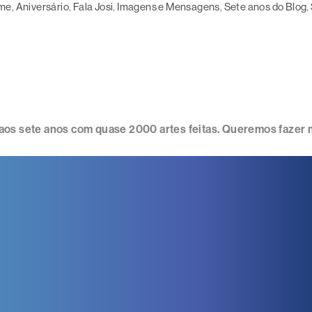
ime
, 
Aniversário
, 
Fala Josi
, 
Imagens e Mensagens
, 
Sete anos do Blog
, 
os sete anos com quase 2000 artes feitas. Queremos fazer mu