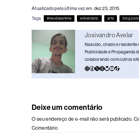
c
e
k
e
at
p
ar
Atualizado pela última vez em
dez 23, 2015
e
a
e
sk
s
y
e
Tags
#naodesanime
aniversário
arte
blog josi
b
d
dI
y
A
Li
o
s
n
p
n
Josivandro Avelar
o
p
k
Nascido, criado e residente 
k
Publicidade e Propaganda de
colaborando com outros sites
Deixe um comentário
O seu endereço de e-mail não será publicado.
Ca
Comentário