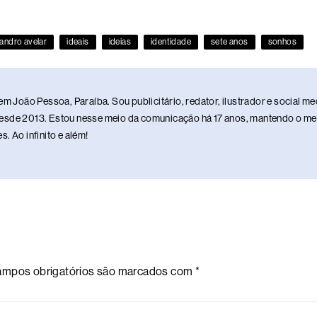
vandro avelar
ideais
ideias
identidade
sete anos
sonhos
em João Pessoa, Paraíba. Sou publicitário, redator, ilustrador e social 
sde 2013. Estou nesse meio da comunicação há 17 anos, mantendo o meu 
. Ao infinito e além!
mpos obrigatórios são marcados com
*