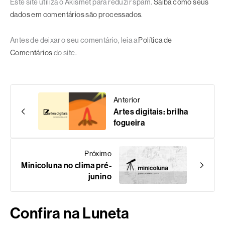
Este site utiliza o Akismet para reduzir spam.
Saiba como seus
dados em comentários são processados
.
Antes de deixar o seu comentário, leia a
Política de
Comentários
do site.
Anterior
Artes digitais: brilha
fogueira
Próximo
Minicoluna no clima pré-
junino
Confira na Luneta