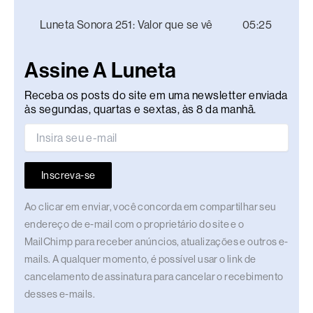
Luneta Sonora 251: Valor que se vê
05:25
Assine A Luneta
Receba os posts do site em uma newsletter enviada
às segundas, quartas e sextas, às 8 da manhã.
Inscreva-se
Ao clicar em enviar, você concorda em compartilhar seu
endereço de e-mail com o proprietário do site e o
MailChimp para receber anúncios, atualizações e outros e-
mails. A qualquer momento, é possível usar o link de
cancelamento de assinatura para cancelar o recebimento
desses e-mails.