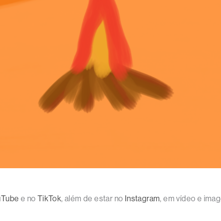
uTube
e no
TikTok
, além de estar no
Instagram
, em vídeo e im