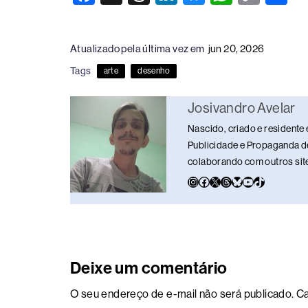
a
hr
n
u
h
o
h
c
e
k
e
at
p
ar
Atualizado pela última vez em
jun 20, 2026
e
a
e
sk
s
y
e
Tags
arte
desenho
b
d
dI
y
A
Li
o
s
n
p
n
Josivandro Avelar
o
p
k
Nascido, criado e residente 
k
Publicidade e Propaganda de
colaborando com outros sites
Deixe um comentário
O seu endereço de e-mail não será publicado.
Ca