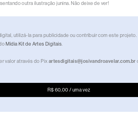
entando outra ilustração junina. Não deixe de ver!
gital, utilizá-la para publicidade ou contribuir com este proje
 do
Mídia Kit de Artes Digitais
.
r valor através do Pix
artesdigitais@josivandroavelar.com.br
R$ 60,00 / uma vez