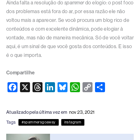
Ainda falta a resolução do
spammer
do elogio: o post foco
dos problemas está fora do ar, por essa razão ele não
voltou mais a aparecer. Se você procura um blog rico de
conteúdos e com excelente dinâmica, pode elogiar à
vontade, mas não de maneira mecânica. Só de você voltar
aqui, é um sinal de que você gosta dos conteúdos. E isso
é o que importa.
Compartilhe
F
X
T
Li
Bl
W
C
S
a
hr
n
u
h
o
h
c
e
k
e
at
p
ar
Atualizado pela última vez em
nov 23, 2021
e
a
e
sk
s
y
e
Tags
#spammersgoaway
instagram
b
d
dI
y
A
Li
o
s
n
p
n