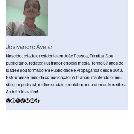
o
p
k
k
Josivandro Avelar
Nascido, criado e residente em João Pessoa, Paraíba. Sou
publicitário, redator, ilustrador e social media. Tenho 37 anos de
idade e sou formado em Publicidade e Propaganda desde 2013.
Estou nesse meio da comunicação há 17 anos, mantendo o meu
site, um podcast, mídias sociais, e colaborando com outros sites.
Ao infinito e além!