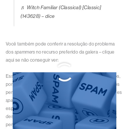
♬ Witch Familiar (Classical) [Classic]
(143628) – dice
Você também pode conferir a resolução do problema
dos
spammers
no recurso preferido da galera – clique
aqui se não conseguir ver:
Essa configuração não fiz só no meu perfil, fiz em vários,
porque também existem os “promote it on” em variados
perfis, não apenas com foco na hashtag #podcast; esses
spammers
também miram publicações com hashtags
específicas, que foi outro diagnóstico feito na esteira
desse. Já identifiquei alguns relacionados a carros nos
perfis dos sites de ônibus.