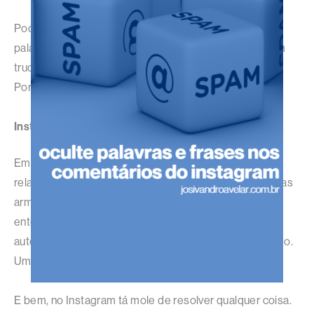
Pode ser que os
spammers
mudem a estratégia e as
palavras, mas estou atento e se eles inventarem algum
truque, vão ser devidamente barrados e bloqueados.
Porque eles podem ser espertos, mas eu sou mais.
Instagram possui recursos contra
spammers
Em que pese as falhas que o Instagram ainda tem em
relação a
spam
, é fácil resolver esses problemas com as
armas que eles dispõem nas configurações. Por falha
entenda-se permitir determinados comportamentos
automatizados e ainda assim isso passar despercebido.
Uma hora isso deixa de ser um problema.
E bem, no Instagram tá mole de resolver qualquer coisa.