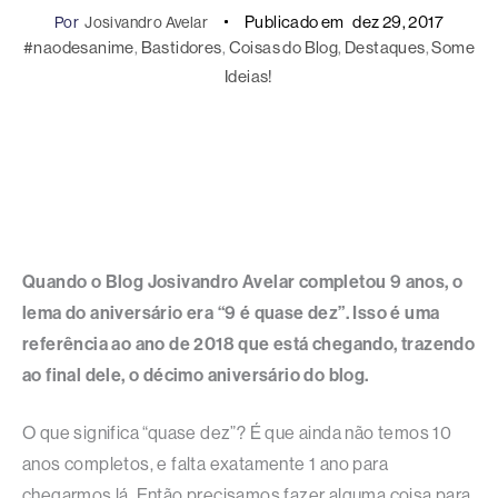
Publicado em
dez 29, 2017
Por
Josivandro Avelar
#naodesanime
, 
Bastidores
, 
Coisas do Blog
, 
Destaques
, 
Some
Ideias!
Quando o Blog Josivandro Avelar completou 9 anos, o
lema do aniversário era “9 é quase dez”. Isso é uma
referência ao ano de 2018 que está chegando, trazendo
ao final dele, o décimo aniversário do blog.
O que significa “quase dez”? É que ainda não temos 10
anos completos, e falta exatamente 1 ano para
chegarmos lá. Então precisamos fazer alguma coisa para