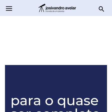
Ir
Pesq
para
o
conteúdo