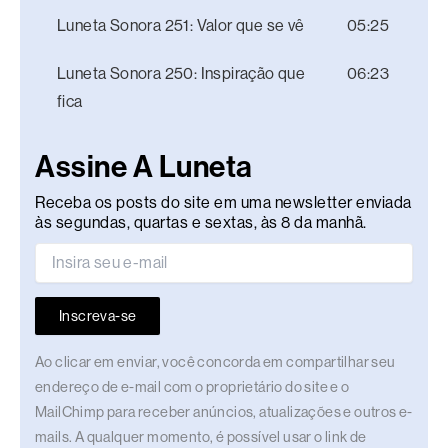
Luneta Sonora 251: Valor que se vê
05:25
Luneta Sonora 250: Inspiração que
06:23
fica
Assine A Luneta
Receba os posts do site em uma newsletter enviada
às segundas, quartas e sextas, às 8 da manhã.
Inscreva-se
Ao clicar em enviar, você concorda em compartilhar seu
endereço de e-mail com o proprietário do site e o
MailChimp para receber anúncios, atualizações e outros e-
mails. A qualquer momento, é possível usar o link de