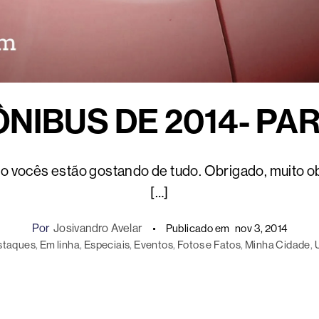
ÔNIBUS DE 2014- PAR
sto vocês estão gostando de tudo. Obrigado, muito o
[…]
Por
Josivandro Avelar
Publicado em
nov 3, 2014
staques
, 
Em linha
, 
Especiais
, 
Eventos
, 
Fotos e Fatos
, 
Minha Cidade
, 