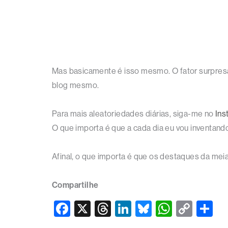
Mas basicamente é isso mesmo. O fator surpresa
blog mesmo.
Para mais aleatoriedades diárias, siga-me no
Ins
O que importa é que a cada dia eu vou inventand
Afinal, o que importa é que os destaques da meia
Compartilhe
F
X
T
Li
Bl
W
C
S
a
hr
n
u
h
o
h