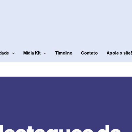
idade
Mídia Kit
Timeline
Contato
Apoie o site