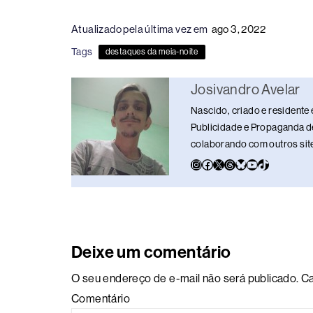
c
e
k
e
at
p
ar
Atualizado pela última vez em
ago 3, 2022
e
a
e
sk
s
y
e
Tags
destaques da meia-noite
b
d
dI
y
A
Li
o
s
n
p
n
Josivandro Avelar
o
p
k
Nascido, criado e residente 
k
Publicidade e Propaganda de
colaborando com outros sites
Deixe um comentário
O seu endereço de e-mail não será publicado.
Ca
Comentário