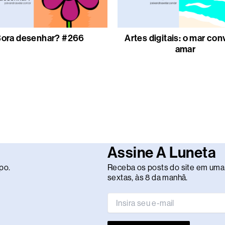
ora desenhar? #266
Artes digitais: o mar con
amar
Assine A Luneta
po.
Receba os posts do site em uma 
sextas, às 8 da manhã.