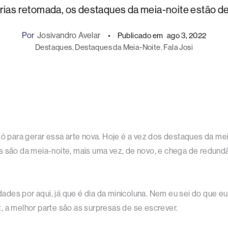
ias retomada, os destaques da meia-noite estão de v
Por
Josivandro Avelar
Publicado em
ago 3, 2022
Destaques
, 
Destaques da Meia-Noite
, 
Fala Josi
ó para gerar essa arte nova. Hoje é a vez dos destaques da mei
s são da meia-noite, mais uma vez, de novo, e chega de redundâ
dades por aqui, já que é dia da minicoluna. Nem eu sei do que eu 
, a melhor parte são as surpresas de se escrever.