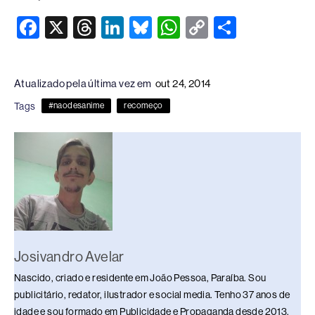
F
X
T
Li
Bl
W
C
S
a
hr
n
u
h
o
h
c
e
k
e
at
p
ar
Atualizado pela última vez em
out 24, 2014
e
a
e
sk
s
y
e
Tags
#naodesanime
recomeço
b
d
dI
y
A
Li
o
s
n
p
n
o
p
k
k
Josivandro Avelar
Nascido, criado e residente em João Pessoa, Paraíba. Sou
publicitário, redator, ilustrador e social media. Tenho 37 anos de
idade e sou formado em Publicidade e Propaganda desde 2013.