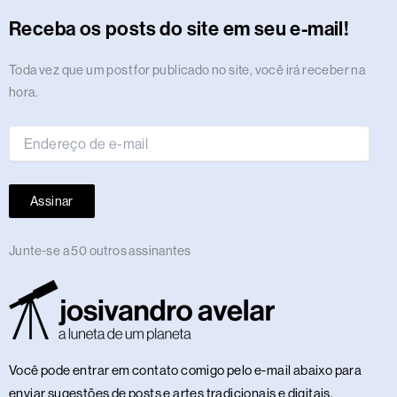
r
o
t
s
i
e
a
e
p
e
o
y
Receba os posts do site em seu e-mail!
a
k
e
n
m
s
p
n
m
r
t
Endereço
Toda vez que um post for publicado no site, você irá receber na
de
hora.
e-
mail
Assinar
Junte-se a 50 outros assinantes
Você pode entrar em contato comigo pelo e-mail abaixo para
enviar sugestões de posts e artes tradicionais e digitais,