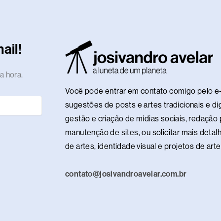
n
u
n
m
k
h
s
o
l
k
t
t
b
t
a
t
t
e
t
e
u
e
l
o
n
o
i
g
ail!
d
b
r
r
k
c
d
f
r
i
e
e
e
o
y
a
a hora.
n
s
n
m
Você pode entrar em contato comigo pelo e-
t
sugestões de posts e artes tradicionais e dig
gestão e criação de mídias sociais, redação p
manutenção de sites, ou solicitar mais detalh
de artes, identidade visual e projetos de ar
contato@josivandroavelar.com.br