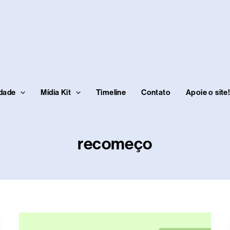
idade
Mídia Kit
Timeline
Contato
Apoie o site
recomeço