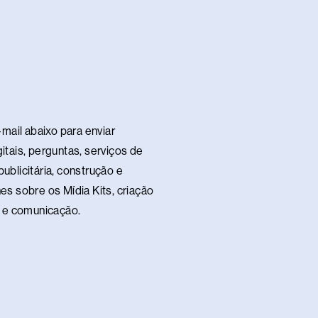
a
s
a
p
p
mail abaixo para enviar
itais, perguntas, serviços de
ublicitária, construção e
es sobre os Mídia Kits, criação
te e comunicação.