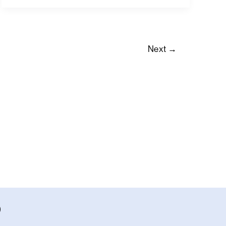
Next
→
W
h