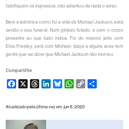
falsifiquem os ingressos, não adiantou de nada o aviso.
Bem excêntrica como foi a vida de Michael Jackson, está
sendo o seu funeral. Num ginásio lotado, e sem o corpo
presente ao que tudo indica. Foi do mesmo jeito com
Elvis Presley, será com Michael: daqui a alguns anos tem
gente que vai dizer que Michael Jackson não morreu.
Compartilhe
F
X
T
Li
Bl
W
C
S
a
hr
n
u
h
o
h
c
e
k
e
at
p
ar
Atualizado pela última vez em
jun 6, 2020
e
a
e
sk
s
y
e
b
d
dI
y
A
Li