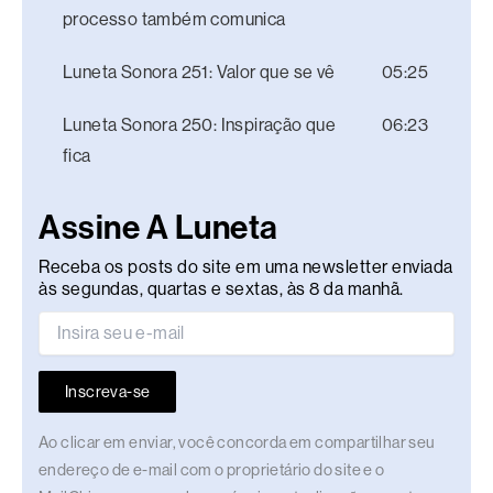
processo também comunica
Luneta Sonora 251: Valor que se vê
05:25
Luneta Sonora 250: Inspiração que
06:23
fica
Assine A Luneta
Receba os posts do site em uma newsletter enviada
às segundas, quartas e sextas, às 8 da manhã.
Inscreva-se
Ao clicar em enviar, você concorda em compartilhar seu
endereço de e-mail com o proprietário do site e o