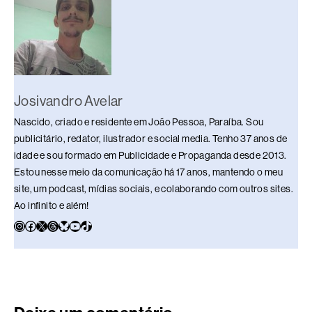
o
s
n
p
n
o
p
k
k
Josivandro Avelar
Nascido, criado e residente em João Pessoa, Paraíba. Sou
publicitário, redator, ilustrador e social media. Tenho 37 anos de
idade e sou formado em Publicidade e Propaganda desde 2013.
Estou nesse meio da comunicação há 17 anos, mantendo o meu
site, um podcast, mídias sociais, e colaborando com outros sites.
Ao infinito e além!