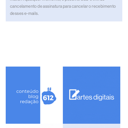
cancelamento de assinatura para cancelar o recebimento
desses e-mails.