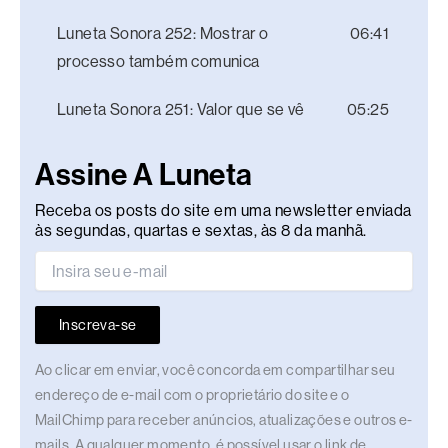
Luneta Sonora 252: Mostrar o
06:41
processo também comunica
Luneta Sonora 251: Valor que se vê
05:25
Assine A Luneta
Receba os posts do site em uma newsletter enviada
às segundas, quartas e sextas, às 8 da manhã.
Inscreva-se
Ao clicar em enviar, você concorda em compartilhar seu
endereço de e-mail com o proprietário do site e o
MailChimp para receber anúncios, atualizações e outros e-
mails. A qualquer momento, é possível usar o link de