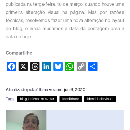
publicada na terça-feira, 16 de março, quando houve uma
primeira alteração visual na página. Mas por razões
técnicas, resolvemos fazer uma nova alteração no layout
do blog, e ainda mudamos a data da postagem para a
data de hoje.
Compartilhe
F
X
T
Li
Bl
W
C
S
a
hr
n
u
h
o
h
c
e
k
e
at
p
ar
Atualizado pela última vez em
jun 6, 2020
e
a
e
sk
s
y
e
Tags
blog josivandro avelar
identidade
identidade visual
b
d
dI
y
A
Li
o
s
n
p
n
o
p
k