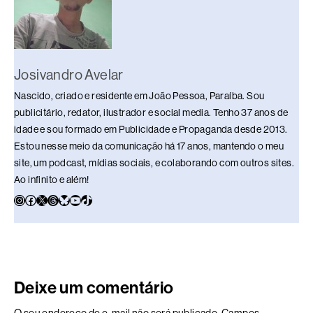
k
Josivandro Avelar
Nascido, criado e residente em João Pessoa, Paraíba. Sou
publicitário, redator, ilustrador e social media. Tenho 37 anos de
idade e sou formado em Publicidade e Propaganda desde 2013.
Estou nesse meio da comunicação há 17 anos, mantendo o meu
site, um podcast, mídias sociais, e colaborando com outros sites.
Ao infinito e além!
Deixe um comentário