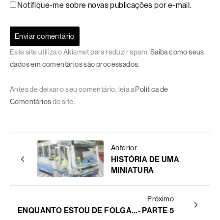
Notifique-me sobre novas publicações por e-mail.
Este site utiliza o Akismet para reduzir spam.
Saiba como seus
dados em comentários são processados
.
Antes de deixar o seu comentário, leia a
Política de
Comentários
do site.
Anterior
HISTÓRIA DE UMA
MINIATURA
Próximo
ENQUANTO ESTOU DE FOLGA…- PARTE 5