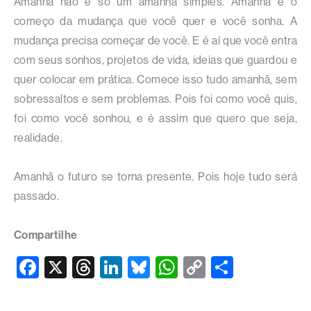
Amanhã não é só um amanhã simples. Amanhã é o
começo da mudança que você quer e você sonha. A
mudança precisa começar de você. E é aí que você entra
com seus sonhos, projetos de vida, ideias que guardou e
quer colocar em prática. Comece isso tudo amanhã, sem
sobressaltos e sem problemas. Pois foi como você quis,
foi como você sonhou, e é assim que quero que seja,
realidade.
Amanhã o futuro se torna presente. Pois hoje tudo será
passado.
Compartilhe
F
X
T
Li
Bl
W
C
S
a
hr
n
u
h
o
h