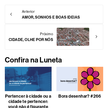
Anterior
AMOR, SONHOS E BOAS IDEIAS
Próximo
CIDADE, OLHE POR NÓS
Confira na Luneta
Pertencer à cidade ou a
Bora desenhar? #266
cidade te pertencer:
você não é figurante