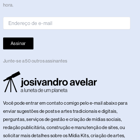
de
hora.
e-
mail
Assinar
Junte-se a 50 outros assinantes
Você pode entrar em contato comigo pelo e-mail abaixo para
enviar sugestões de posts e artes tradicionais e digitais,
perguntas, serviços de gestão e criação de mídias sociais,
redação publicitária, construção e manutenção de sites, ou
solicitar mais detalhes sobre os Mídia Kits, criação de artes,