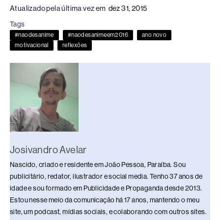
c
e
k
e
at
p
ar
Atualizado pela última vez em
dez 31, 2015
e
a
e
sk
s
y
e
Tags
b
d
dI
y
A
Li
#naodesanime
#naodesanimeem2016
ano novo
o
s
n
p
n
motivacional
reflexões
o
p
k
k
Josivandro Avelar
Nascido, criado e residente em João Pessoa, Paraíba. Sou
publicitário, redator, ilustrador e social media. Tenho 37 anos de
idade e sou formado em Publicidade e Propaganda desde 2013.
Estou nesse meio da comunicação há 17 anos, mantendo o meu
site, um podcast, mídias sociais, e colaborando com outros sites.