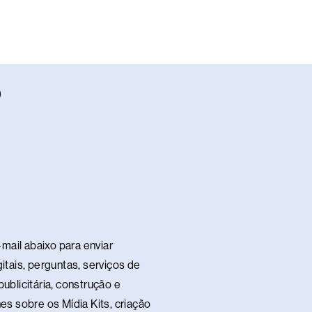
W
h
a
s
a
p
p
mail abaixo para enviar
itais, perguntas, serviços de
ublicitária, construção e
es sobre os Mídia Kits, criação