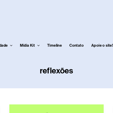
idade
Mídia Kit
Timeline
Contato
Apoie o site
reflexões