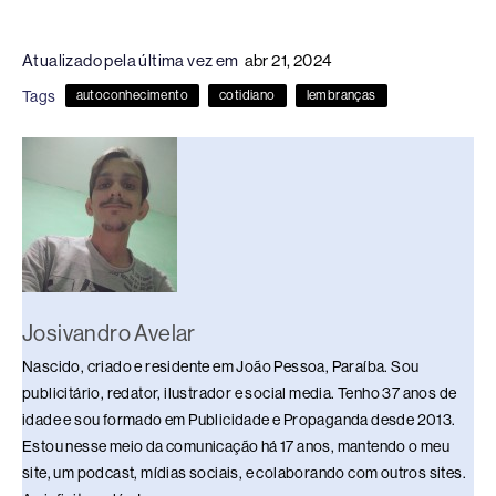
a
hr
n
u
h
o
h
c
e
k
e
at
p
ar
Atualizado pela última vez em
abr 21, 2024
e
a
e
sk
s
y
e
Tags
autoconhecimento
cotidiano
lembranças
b
d
dI
y
A
Li
o
s
n
p
n
o
p
k
k
Josivandro Avelar
Nascido, criado e residente em João Pessoa, Paraíba. Sou
publicitário, redator, ilustrador e social media. Tenho 37 anos de
idade e sou formado em Publicidade e Propaganda desde 2013.
Estou nesse meio da comunicação há 17 anos, mantendo o meu
site, um podcast, mídias sociais, e colaborando com outros sites.