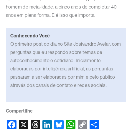
homem de meia-idade, a cinco anos de completar 40
anos em plena forma. E é isso que importa.
Conhecendo Você
O primeiro post do dia no Site Josivandro Avelar, com
perguntas que eu respondo sobre temas de
autoconhecimento e cotidiano. Inicialmente
elaboradas por inteligência artificial, as perguntas
passaram a ser elaboradas por mim e pelo público
através dos canais de contato e redes sociais.
Compartilhe
F
X
T
Li
Bl
W
C
S