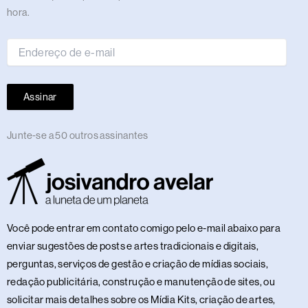
de
hora.
e-
mail
Assinar
Junte-se a 50 outros assinantes
Você pode entrar em contato comigo pelo e-mail abaixo para
enviar sugestões de posts e artes tradicionais e digitais,
perguntas, serviços de gestão e criação de mídias sociais,
redação publicitária, construção e manutenção de sites, ou
solicitar mais detalhes sobre os Mídia Kits, criação de artes,