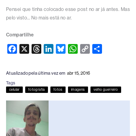
Pensei que tinha colocado esse post no ar já antes. Mas
pelo visto… No mais está no ar.
Compartilhe
F
X
T
Li
Bl
W
C
S
a
hr
n
u
h
o
h
c
e
k
e
at
p
ar
Atualizado pela última vez em
abr 15, 2016
e
a
e
sk
s
y
e
Tags
b
d
dI
y
A
Li
celular
fotografia
fotos
imagens
velho guerreiro
o
s
n
p
n
o
p
k
k