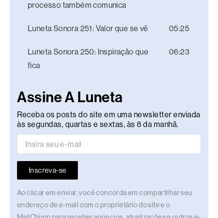
processo também comunica
Luneta Sonora 251: Valor que se vê
05:25
Luneta Sonora 250: Inspiração que
06:23
fica
Assine A Luneta
Receba os posts do site em uma newsletter enviada
às segundas, quartas e sextas, às 8 da manhã.
Inscreva-se
Ao clicar em enviar, você concorda em compartilhar seu
endereço de e-mail com o proprietário do site e o
MailChimp para receber anúncios, atualizações e outros e-