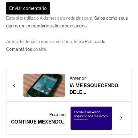
Este site utiliza o Akismet para reduzir spam.
Saiba como seus
dados em comentários são processados
.
Antes de deixar o seu comentário, leia a
Política de
Comentários
do site.
Anterior
IA ME ESQUECENDO
DELE…
Próximo
CONTINUE MEXENDO…