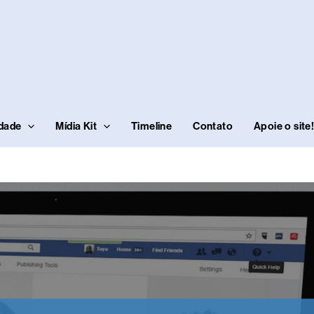
idade
Mídia Kit
Timeline
Contato
Apoie o site