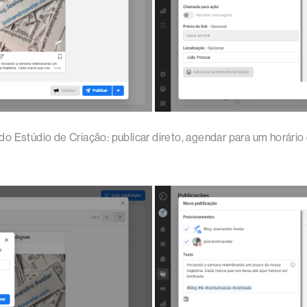
o Estúdio de Criação: publicar direto, agendar para um horári