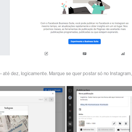
s – até dez, logicamente. Marque se quer postar só no Instagr