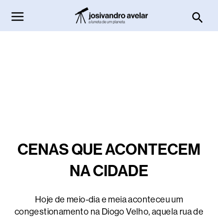
Ir
Pesq
para
o
conteúdo
CENAS QUE ACONTECEM
NA CIDADE
Hoje de meio-dia e meia aconteceu um
congestionamento na Diogo Velho, aquela rua de