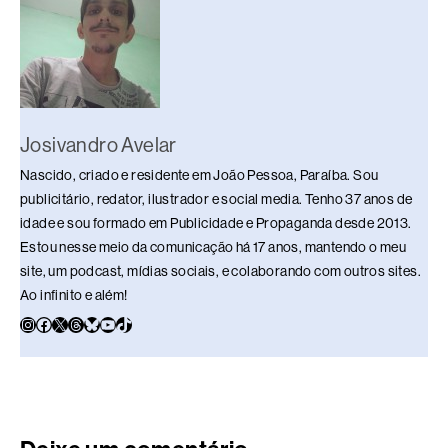
o
s
n
p
n
o
p
k
k
Josivandro Avelar
Nascido, criado e residente em João Pessoa, Paraíba. Sou
publicitário, redator, ilustrador e social media. Tenho 37 anos de
idade e sou formado em Publicidade e Propaganda desde 2013.
Estou nesse meio da comunicação há 17 anos, mantendo o meu
site, um podcast, mídias sociais, e colaborando com outros sites.
Ao infinito e além!