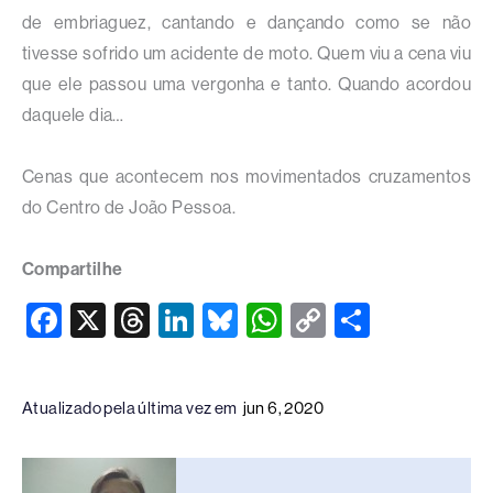
de embriaguez, cantando e dançando como se não
tivesse sofrido um acidente de moto. Quem viu a cena viu
que ele passou uma vergonha e tanto. Quando acordou
daquele dia…
Cenas que acontecem nos movimentados cruzamentos
do Centro de João Pessoa.
Compartilhe
F
X
T
Li
Bl
W
C
S
a
hr
n
u
h
o
h
c
e
k
e
at
p
ar
Atualizado pela última vez em
jun 6, 2020
e
a
e
sk
s
y
e
b
d
dI
y
A
Li