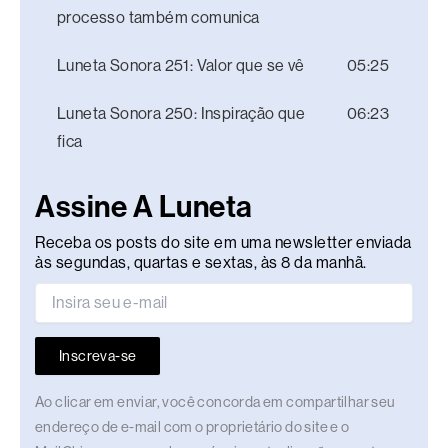
processo também comunica
Luneta Sonora 251: Valor que se vê
05:25
Luneta Sonora 250: Inspiração que
06:23
fica
Assine A Luneta
Receba os posts do site em uma newsletter enviada
às segundas, quartas e sextas, às 8 da manhã.
Inscreva-se
Ao clicar em enviar, você concorda em compartilhar seu
endereço de e-mail com o proprietário do site e o