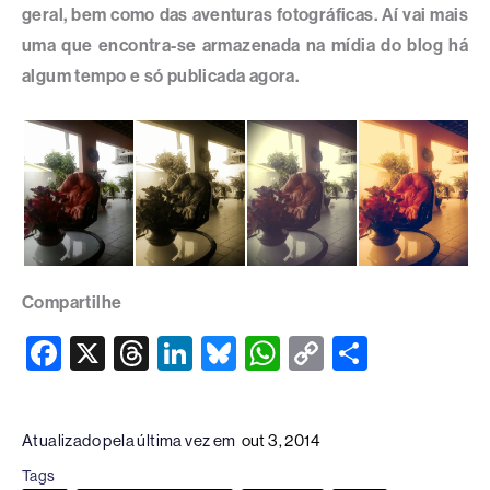
geral, bem como das aventuras fotográficas. Aí vai mais
uma que encontra-se armazenada na mídia do blog há
algum tempo e só publicada agora.
Compartilhe
F
X
T
Li
Bl
W
C
S
a
hr
n
u
h
o
h
c
e
k
e
at
p
ar
Atualizado pela última vez em
out 3, 2014
e
a
e
sk
s
y
e
Tags