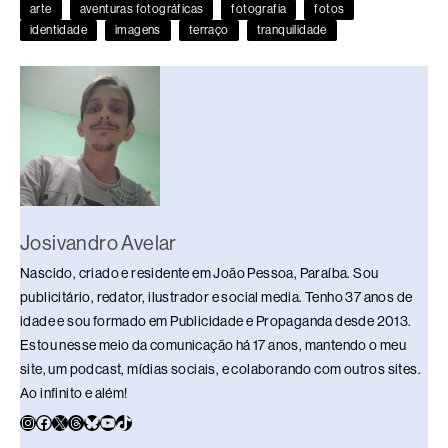
b
d
dI
y
A
Li
arte
aventuras fotográficas
fotografia
fotos
o
s
n
p
n
identidade
imagens
terraço
tranquilidade
o
p
k
k
Josivandro Avelar
Nascido, criado e residente em João Pessoa, Paraíba. Sou
publicitário, redator, ilustrador e social media. Tenho 37 anos de
idade e sou formado em Publicidade e Propaganda desde 2013.
Estou nesse meio da comunicação há 17 anos, mantendo o meu
site, um podcast, mídias sociais, e colaborando com outros sites.
Ao infinito e além!