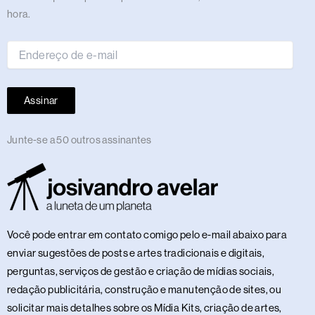
de
hora.
e-
mail
Assinar
Junte-se a 50 outros assinantes
Você pode entrar em contato comigo pelo e-mail abaixo para
enviar sugestões de posts e artes tradicionais e digitais,
perguntas, serviços de gestão e criação de mídias sociais,
redação publicitária, construção e manutenção de sites, ou
solicitar mais detalhes sobre os Mídia Kits, criação de artes,