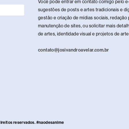
n
s
n
m
Você pode entrar em contato comigo pelo e-
t
sugestões de posts e artes tradicionais e dig
gestão e criação de mídias sociais, redação p
manutenção de sites, ou solicitar mais detalh
de artes, identidade visual e projetos de ar
contato@josivandroavelar.com.br
direitos reservados. #naodesanime