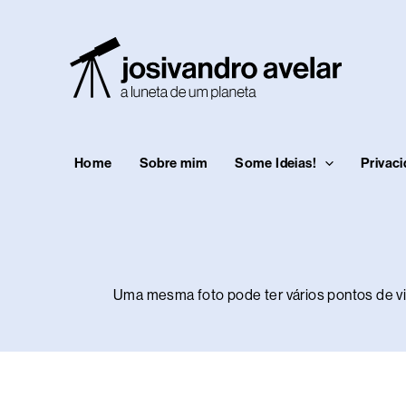
Ir
para
o
conteúdo
Home
Sobre mim
Some Ideias!
Privac
Uma mesma foto pode ter vários pontos de vis