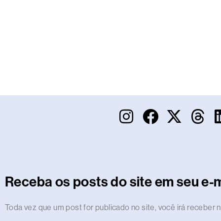
I
F
X
T
n
a
-
h
s
c
t
r
t
e
w
e
a
b
i
a
Receba os posts do site em seu e-m
g
o
t
d
r
o
t
s
Endereço
Toda vez que um post for publicado no site, você irá receber n
de